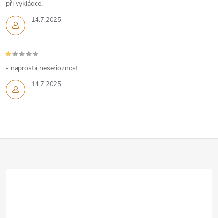
při vykládce.
14.7.2025
- naprostá neserioznost
14.7.2025
Z
á
p