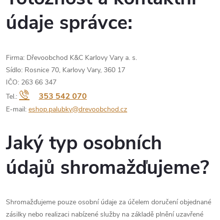
údaje správce:
Firma: Dřevoobchod K&C Karlovy Vary a. s.
Sídlo: Rosnice 70, Karlovy Vary, 360 17
IČO: 263 66 347
353 542 070
Tel.:
E-mail:
eshop.palubky@drevoobchod.cz
Jaký typ osobních
údajů shromažďujeme?
Shromažďujeme pouze osobní údaje za účelem doručení objednané
zásilky nebo realizaci nabízené služby na základě plnění uzavřené