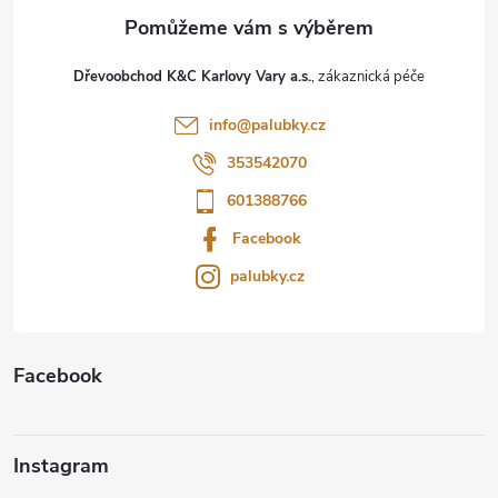
a
t
Dřevoobchod K&C Karlovy Vary a.s.
í
info
@
palubky.cz
353542070
601388766
Facebook
palubky.cz
Facebook
Instagram