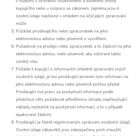
v rozporu s ochranou soukromého a osobního života
kupujícího nebo v rozporu se zákonem, zejména jsou-li
osobní údaje nepřesné s ohledem na účel jejich zpracování,
může:
Požádat prodávajícího nebo zpracovatele na jeho
elektronickou adresu nebo písemně o vysvětlení,
Požadovat na prodejci nebo zpracovateli, a to žádostí na jeho
elektronickou adresu, nebo písemně, aby odstranil takto
vzniklý stav
Požádá-li kupující o informacích ohledně zpracování svých
osobních údajů, je mu prodávající povinen tuto informaci na
jeho elektronickou adresu nebo písemně poštou předat.
Prodávající má právo za poskytnutí informace podle
předchozí věty požadovat přiměřenou úhradu nepřevyšující
náklady nezbytné na poskytnutí informací, a to v případě
opakované žádosti.
Prodávající je řádně registrovaným správcem osobních údajů.
Osobní údaje zákazníků jsou zabezpečeny proti zneužití.