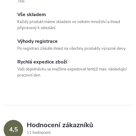
l
766
á
Vše skladem
Každý produkt máme skladem ve velkém množství a ihned
d
připravený k odeslání.
a
Výhody registrace
c
Po registraci získáte ihned na všechny produkty výrazné slevy
í
Rychlá expedice zboží
Vaši objednávku se snažíme expedovat tentýž max. následující
p
pracovní den.
r
v
k
y
Hodnocení zákazníků
4,5
11 hodnocení