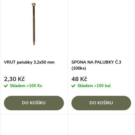
u
k
k
t
t
ů
ů
VRUT palubky 3,2x50 mm
SPONA NA PALUBKY Č.3
(100ks)
2,30 Kč
48 Kč
Skladem
>100 Ks
Skladem
>100 bal.
DO KOŠÍKU
DO KOŠÍKU