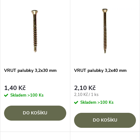
V
Nejprodávanější
z
ý
Abecedně
e
p
n
i
í
s
p
VRUT palubky 3,2x30 mm
VRUT palubky 3,2x40 mm
p
r
1,40 Kč
2,10 Kč
r
Měrná
2,10 Kč / 1 ks
Skladem
>100 Ks
o
cena:
Skladem
>100 Ks
o
DO KOŠÍKU
d
DO KOŠÍKU
d
u