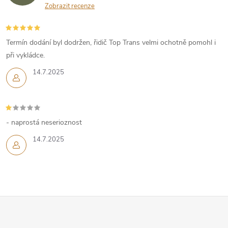
v
Zobrazit recenze
ý
p
Termín dodání byl dodržen, řidič Top Trans velmi ochotně pomohl i
při vykládce.
i
14.7.2025
s
u
- naprostá neserioznost
14.7.2025
Z