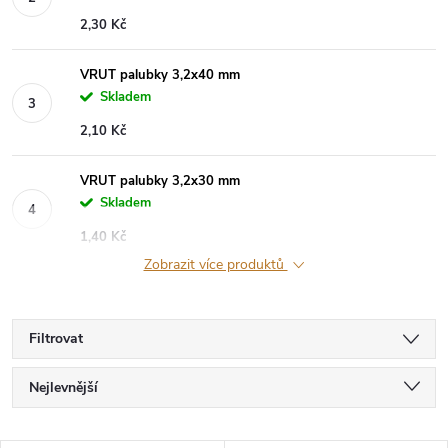
2,30 Kč
VRUT palubky 3,2x40 mm
Skladem
2,10 Kč
VRUT palubky 3,2x30 mm
Skladem
1,40 Kč
Zobrazit více produktů
Filtrovat
Ř
Nejlevnější
a
Nejdražší