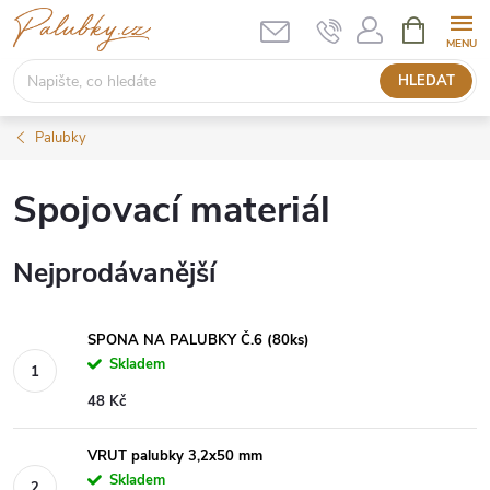
Přejít
NÁKUPNÍ
KOŠÍK
na
obsah
HLEDAT
Palubky
Spojovací materiál
Nejprodávanější
SPONA NA PALUBKY Č.6 (80ks)
Skladem
48 Kč
VRUT palubky 3,2x50 mm
Skladem