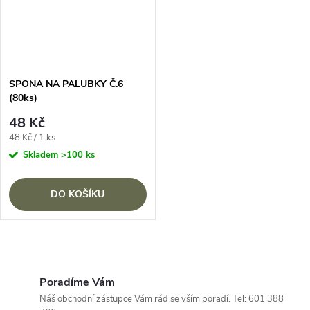
SPONA NA PALUBKY Č.6
(80ks)
48 Kč
Měrná
48 Kč / 1 ks
cena:
Skladem
>100 ks
DO KOŠÍKU
O
v
Poradíme Vám
Náš obchodní zástupce Vám rád se vším poradí. Tel: 601 388