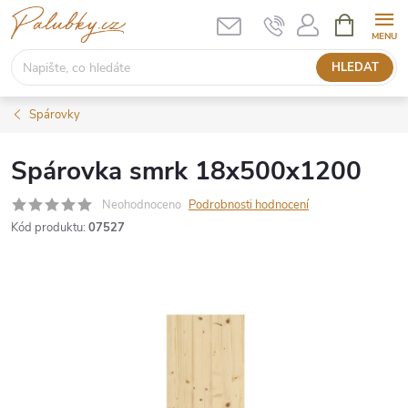
Přejít
NÁKUPNÍ
KOŠÍK
na
obsah
HLEDAT
Spárovky
Spárovka smrk 18x500x1200
Neohodnoceno
Podrobnosti hodnocení
Kód produktu:
07527