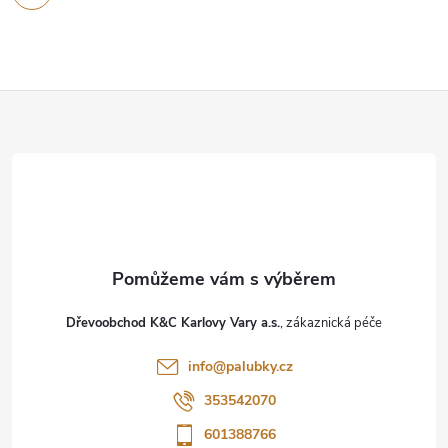
Z
á
p
a
t
Dřevoobchod K&C Karlovy Vary a.s.
í
info
@
palubky.cz
353542070
601388766