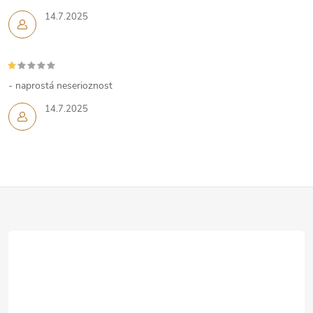
14.7.2025
- naprostá neserioznost
14.7.2025
Z
á
p
a