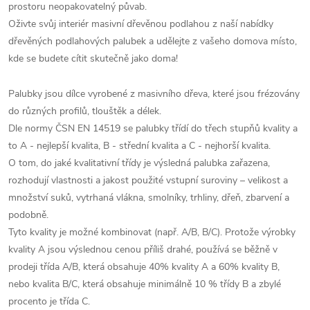
prostoru neopakovatelný půvab.
Oživte svůj interiér masivní dřevěnou podlahou z naší nabídky
dřevěných podlahových palubek a udělejte z vašeho domova místo,
kde se budete cítit skutečně jako doma!
Palubky jsou dílce vyrobené z masivního dřeva, které jsou frézovány
do různých profilů, tlouštěk a délek.
Dle normy ČSN EN 14519 se palubky třídí do třech stupňů kvality a
to A - nejlepší kvalita, B - střední kvalita a C - nejhorší kvalita.
O tom, do jaké kvalitativní třídy je výsledná palubka zařazena,
rozhodují vlastnosti a jakost použité vstupní suroviny – velikost a
množství suků, vytrhaná vlákna, smolníky, trhliny, dřeň, zbarvení a
podobně.
Tyto kvality je možné kombinovat (např. A/B, B/C). Protože výrobky
kvality A jsou výslednou cenou příliš drahé, používá se běžně v
prodeji třída A/B, která obsahuje 40% kvality A a 60% kvality B,
nebo kvalita B/C, která obsahuje minimálně 10 % třídy B a zbylé
procento je třída C.