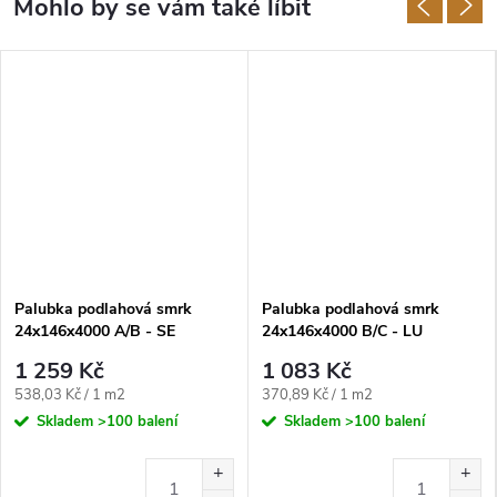
Palubka podlahová smrk
Palubka podlahová smrk
24x146x4000 A/B - SE
24x146x4000 B/C - LU
4ks/bal=2,336m2
5ks/bal=2,92m2
1 259 Kč
1 083 Kč
Měrná
Měrná
538,03 Kč / 1 m2
370,89 Kč / 1 m2
cena:
cena:
Skladem
>100 balení
Skladem
>100 balení