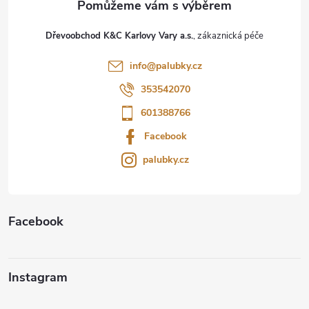
t
Dřevoobchod K&C Karlovy Vary a.s.
í
info
@
palubky.cz
353542070
601388766
Facebook
palubky.cz
Facebook
Instagram