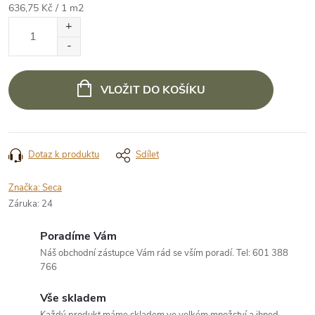
Měrná
636,75 Kč / 1 m2
cena:
VLOŽIT DO KOŠÍKU
Dotaz k produktu
Sdílet
Značka:
Seca
Záruka
:
24
Poradíme Vám
Náš obchodní zástupce Vám rád se vším poradí. Tel: 601 388
766
Vše skladem