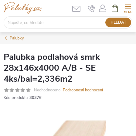
Přejít
NÁKUPNÍ
KOŠÍK
na
obsah
HLEDAT
Palubky
Palubka podlahová smrk
28x146x4000 A/B - SE
4ks/bal=2,336m2
Neohodnoceno
Podrobnosti hodnocení
Kód produktu:
30376